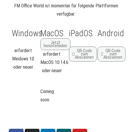
FM Office World ist momentan für folgende Plattformen
verfügbar:
Windows
MacOS
iPadOS
Android
Jetzt
herunterladen
erfordert
QR-Code
QR-Code
erfordert
zum
zum
Abscannen
Abscannen
Windows 10
MacOS 10.14.6
oder neuer
oder neuer
Coming
soon