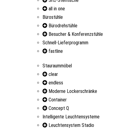
Sitz-Stehtische
all in one
Bürostühle
Bürodrehstühle
Besucher & Konferenzstühle
Schnell-Lieferprogramm
fastline
Stauraummöbel
clear
endless
Moderne Lockerschränke
Container
Concept Q
Intelligente Leuchtensysteme
Leuchtensystem Stadio